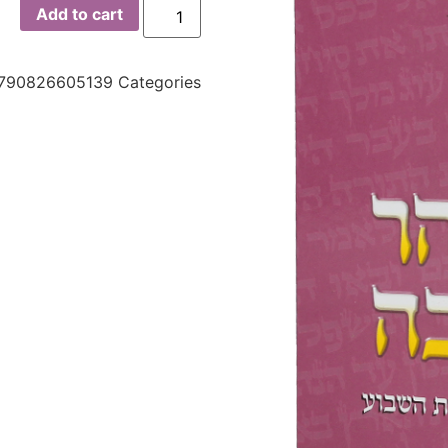
Add to cart
790826605139
Categories: