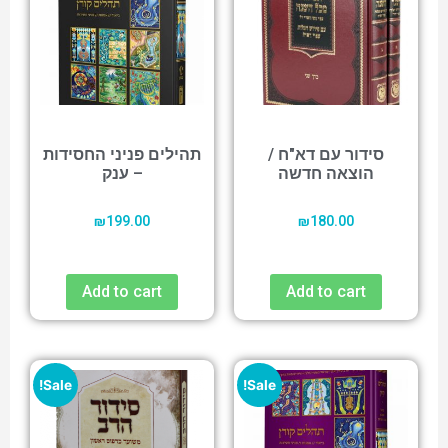
סידור עם דא"ח /
תהילים פניני החסידות
הוצאה חדשה
– ענק
₪
199.00
₪
180.00
Add to cart
Add to cart
Sale!
Sale!