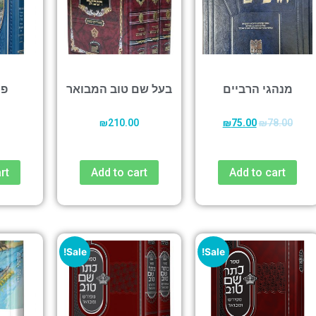
מנהגי הרביים
בעל שם טוב המבואר
פנ
₪
210.00
₪
75.00
₪
78.00
rt
Add to cart
Add to cart
Sale!
Sale!