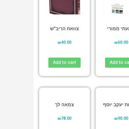
תי ממורי
צוואת הריב"ש
₪
40.00
₪
60.00
Add to cart
Add to ca
ת יעקב יוסף
צמאה לך
₪
78.00
₪
90.00