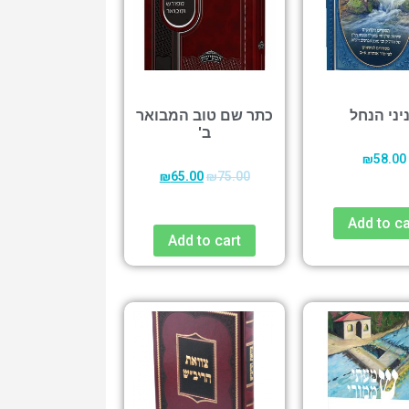
יני הנחל
כתר שם טוב המבואר
ב'
₪
58.00
₪
65.00
₪
75.00
Add to ca
Add to cart