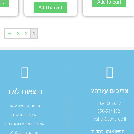
rt
Add to cart
Add to cart
→
3
2
1
צריכים עזרה?
הוצאות לאור
03-9607637
אורות הוצאה לאור
050-5344321
הוצאות חדשות
eshel@eshel.co.il
הוצאות ספרים ומחברים
חפשו אותנו במדיה:
ועד הנחות בלה"ק